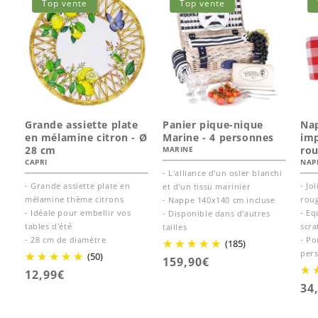
Top vente
Top vente
Grande assiette plate
Panier pique-nique
Na
en mélamine citron - Ø
Marine - 4 personnes
im
28 cm
ro
MARINE
CAPRI
NAP
- L'alliance d'un osier blanchi
- Grande assiette plate en
- Jo
et d'un tissu marinier
mélamine thème citrons
roug
- Nappe 140x140 cm incluse
- Idéale pour embellir vos
- Eq
- Disponible dans d'autres
tables d'été
scra
tailles
- 28 cm de diamètre
- Po
(185)
per
(50)
Prix
159,90€
Prix
12,99€
habituel
Pr
34
habituel
ha