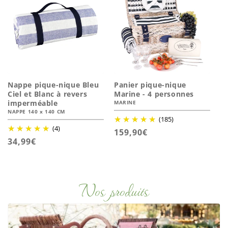
Nappe pique-nique Bleu
Panier pique-nique
Ciel et Blanc à revers
Marine - 4 personnes
imperméable
MARINE
NAPPE 140 x 140 CM
(185)
(4)
Prix
159,90€
Prix
34,99€
habituel
habituel
Nos produits