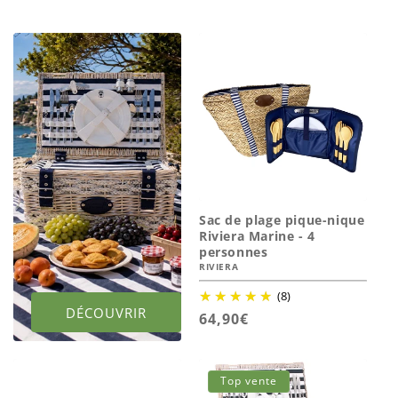
Sac de plage pique-nique
Riviera Marine - 4
personnes
RIVIERA
(8)
DÉCOUVRIR
Prix
64,90€
habituel
Top vente