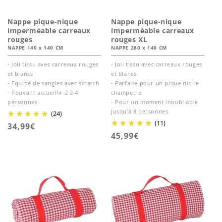
Nappe pique-nique
Nappe pique-nique
imperméable carreaux
imperméable carreaux
rouges
rouges XL
NAPPE 140 x 140 CM
NAPPE 280 x 140 CM
- Joli tissu avec carreaux rouges
- Joli tissu avec carreaux rouges
et blancs
et blancs
- Equipé de sangles avec scratch
- Parfaite pour un pique nique
- Pouvant accueillir 2 à 4
champetre
personnes
- Pour un moment inoubliable
jusqu'à 8 personnes
(24)
(11)
Prix
34,99€
Prix
45,99€
habituel
habituel