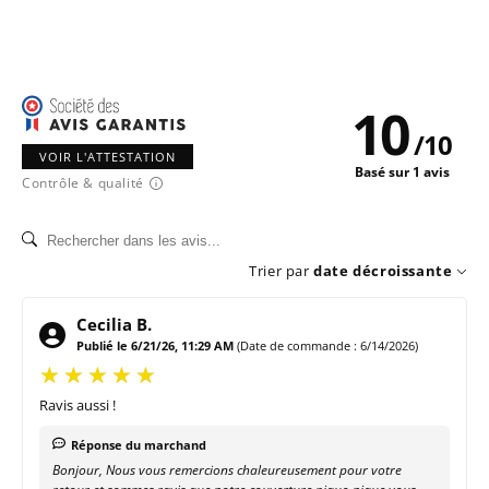
ranger et de transporter la couverture facilement
lors de vos balades.
Cette couverture pique-nique est idéale pour les
10
pique-niques de 2 à 6 personnes et se marie à
/
10
merveille avec nos
paniers en osier
ou nos
sacs à
VOIR L'ATTESTATION
Basé sur 1 avis
dos isothermes
.
Contrôle & qualité
La
nappe
est lavable en machine à 30°C.
Dimensions : 170 x 140 cm
Trier par
date décroissante
Poids : 1 500 g
Cecilia B.
Matière : Laine et polyester
Publié le 6/21/26, 11:29 AM
(Date de commande : 6/14/2026)
Ravis aussi !
Réponse du marchand
Bonjour, Nous vous remercions chaleureusement pour votre