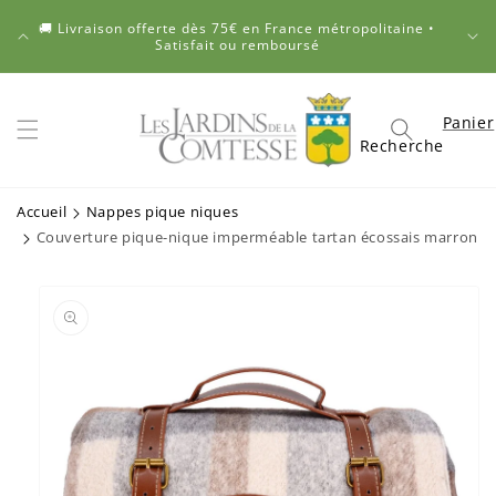
et
passer
🚚 Livraison offerte dès 75€ en France métropolitaine •
no
au
Satisfait ou remboursé
contenu
Panier
Panier
Recherche
Accueil
Nappes pique niques
Couverture pique-nique imperméable tartan écossais marron
Passer aux
informations
produits