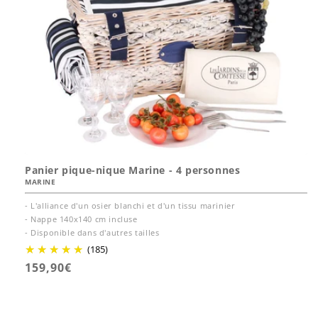
Panier pique-nique Marine - 4 personnes
MARINE
- L'alliance d'un osier blanchi et d'un tissu marinier
- Nappe 140x140 cm incluse
- Disponible dans d'autres tailles
(185)
Prix
159,90€
habituel