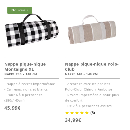
Nouveau
Nappe pique-nique
Nappe pique-nique Polo-
Montaigne XL
Club
NAPPE 280 x 140 CM
NAPPE 140 x 140 CM
- Nappe à revers imperméable
- Accorder avec les paniers
- Carreaux noirs et blancs
Polo-Club, Chinon, Amboise
- Pour 6 à 8 personnes
- Revers imperméable pour plus
(280x140cm)
de confort
- De 2 à 4 personnes assises
Prix
45,99€
(8)
habituel
Prix
34,99€
habituel