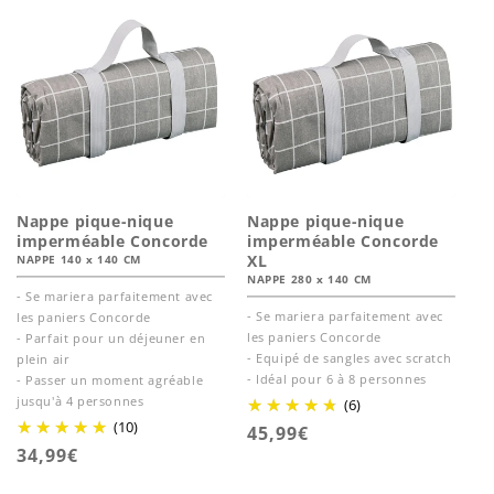
Nappe pique-nique
Nappe pique-nique
imperméable Concorde
imperméable Concorde
XL
NAPPE 140 x 140 CM
NAPPE 280 x 140 CM
- Se mariera parfaitement avec
- Se mariera parfaitement avec
les paniers Concorde
les paniers Concorde
- Parfait pour un déjeuner en
- Equipé de sangles avec scratch
plein air
- Idéal pour 6 à 8 personnes
- Passer un moment agréable
jusqu'à 4 personnes
(6)
(10)
Prix
45,99€
Prix
34,99€
habituel
habituel