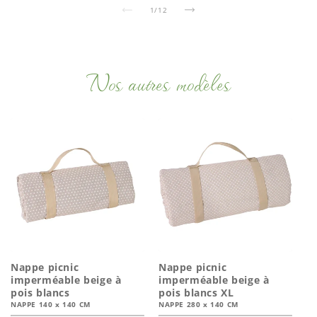
de
1
/
12
Nos autres modèles
Nappe picnic
Nappe picnic
imperméable beige à
imperméable beige à
pois blancs
pois blancs XL
NAPPE 140 x 140 CM
NAPPE 280 x 140 CM