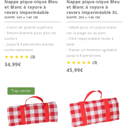
Nappe pique-nique Bleu
Nappe pique-nique Bleu
et Blanc à rayure à
et Blanc à rayure à
revers imperméable
revers imperméable XL
NAPPE 140 x 140 CM
NAPPE 280 x 140 CM
- Coton de qualité supérieur
- Idéale pour un pique-nique
- Revers étanche pour plus de
sur la plage ou au parc
confort
- Côté imperméable facile à
- Jusqu'à 4 personnes assises
laver
confortablement
- Passer un moment agréable
jusqu'à 8 personnes
(3)
(3)
Prix
34,99€
Prix
45,99€
habituel
habituel
Top vente