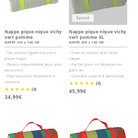
Épuisé
Nappe pique-nique vichy
Nappe pique-nique vichy
vert pomme
vert pomme XL
NAPPE 140 x 140 CM
NAPPE 280 x 140 CM
- Ses couleur égaieront votre
- Osez la couleur avec cette
pique-nique
nappe
- Revers imperméable pour plus
- Parfait pour un déjeuner en
de confort
plein air
- Peut accueillir facilement 4
- Convient jusqu'à 8 personnes
couverts
(3)
(3)
Prix
45,99€
Prix
34,99€
habituel
habituel