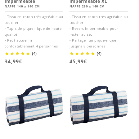
imperméable
imperméable XL
NAPPE 140 x 140 CM
NAPPE 280 x 140 CM
- Tissu en coton très agréable au
- Tissu en coton très agréable au
toucher
toucher
- Tapis de pique nique de haute
- Revers imperméable pour
qualité
rester au sec
- Peut accueillir
- Partager un pique-nique
confortablement 4 personnes
jusqu'à 8 personnes
(4)
(4)
Prix
34,99€
Prix
45,99€
habituel
habituel