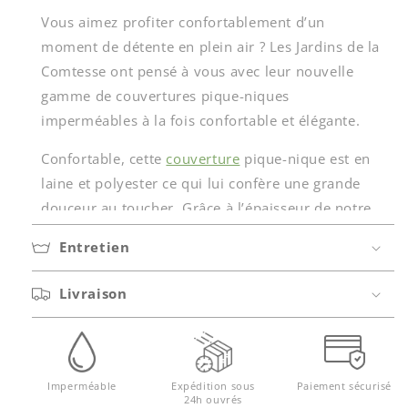
Vous aimez profiter confortablement d’un
moment de détente en plein air ? Les Jardins de la
Comtesse ont pensé à vous avec leur nouvelle
gamme de couvertures pique-niques
imperméables à la fois confortable et élégante.
Confortable, cette
couverture
pique-nique est en
laine et polyester ce qui lui confère une grande
douceur au toucher. Grâce à l’épaisseur de notre
couverture et à son revers imperméable, vous
Entretien
pourrez profiter d’un agréable pique-nique, même
lorsque les températures se font plus fraîches et
Livraison
que le sol est frais.
Élégante, cette couverture pique-nique est réalisée
dans un magnifique motif tartan bleu nuit. Une
Imperméable
Expédition sous
Paiement sécurisé
magnifique sangle en simili marron permet de
24h ouvrés