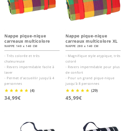
Nappe pique-nique
Nappe pique-nique
carreaux multicolore
carreaux multicolore XL
NAPPE 140 x 140 CM
NAPPE 280 x 140 CM
- Très colorée et très
- Magnifique style atypique, très
chaleureuse
coloré
- Revers imperméable facile à
- Revers imperméable pour plus
laver
de confort
- Permet d'accueillir jusqu'à 4
- Pour un grand pique-nique
personnes
jusqu'à 8 personnes
(4)
(29)
Prix
34,99€
Prix
45,99€
habituel
habituel