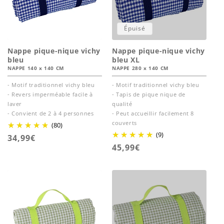
Épuisé
Nappe pique-nique vichy
Nappe pique-nique vichy
bleu
bleu XL
NAPPE 140 x 140 CM
NAPPE 280 x 140 CM
- Motif traditionnel vichy bleu
- Motif traditionnel vichy bleu
- Revers imperméable facile à
- Tapis de pique nique de
laver
qualité
- Convient de 2 à 4 personnes
- Peut accueillir facilement 8
couverts
(80)
(9)
Prix
34,99€
Prix
45,99€
habituel
habituel