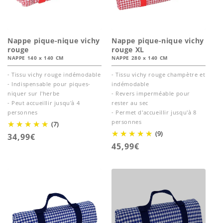
Nappe pique-nique vichy
Nappe pique-nique vichy
rouge
rouge XL
NAPPE 140 x 140 CM
NAPPE 280 x 140 CM
- Tissu vichy rouge indémodable
- Tissu vichy rouge champètre et
- Indispensable pour piques-
indémodable
niquer sur l'herbe
- Revers imperméable pour
- Peut accueillir jusqu'à 4
rester au sec
personnes
- Permet d'accueillir jusqu'à 8
personnes
(7)
(9)
Prix
34,99€
Prix
45,99€
habituel
habituel