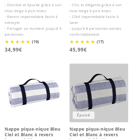
- Discrète et épurée grâce à son
- Chic et élégante grâce à son
tissu beige à pois blanc
tissu beige à pois blanc
- Revers imperméable facile à
- Côté imperméable facile à
nettoyer
laver
- Partager un moment jusqu'à 4
- Jusqu'à 8 personnes assises
personnes
confortablement
(19)
(17)
Prix
34,99€
Prix
45,99€
habituel
habituel
Épuisé
Nappe pique-nique Bleu
Nappe pique-nique Bleu
Ciel et Blanc à revers
Ciel et Blanc à revers