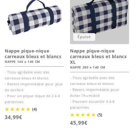
Épuisé
Nappe pique-nique
Nappe pique-nique
carreaux bleus et blancs
carreaux bleus et blancs
XL
NAPPE 140 x 140 CM
NAPPE 280 x 140 CM
- Tissu agréable avec des
- Tissu agréable avec des
carreaux bleus et blancs
carreaux bleus et blancs
- Revers imperméable pour plus
- Revers imperméable pour
de confort
éviter l'humidité
- Pour un pique nique de 2 à 4
- Pouvant accueillir 6 à 8
personnes
personnes
(4)
(5)
Prix
34,99€
Prix
45,99€
habituel
habituel