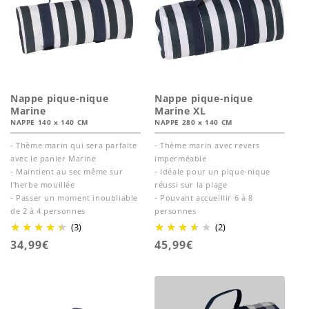
Nappe pique-nique
Nappe pique-nique
Marine
Marine XL
NAPPE 140 x 140 CM
NAPPE 280 x 140 CM
- Thème marin qui sera parfaite
- Thème marin avec revers
avec le panier Marine
imperméable
- Maintient au sec même sur
- Idéale pour un pique-nique
l'herbe mouillée
réussi sur la plage
- Passer un moment inoubliable
- Pouvant accueillir 6 à 8
de 2 à 4 personnes
personnes
(3)
(2)
Prix
34,99€
Prix
45,99€
habituel
habituel