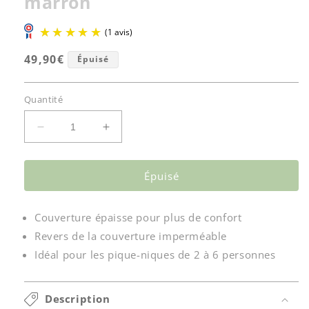
marron
Prix
49,90€
Épuisé
habituel
Quantité
Réduire
Augmenter
(1 avis)
la
la
quantité
quantité
Épuisé
de
de
Couverture
Couverture
pique-
pique-
Couverture épaisse pour plus de confort
nique
nique
imperméable
imperméable
Revers de la couverture imperméable
tartan
tartan
Idéal pour les pique-niques de 2 à 6 personnes
écossais
écossais
marron
marron
Description